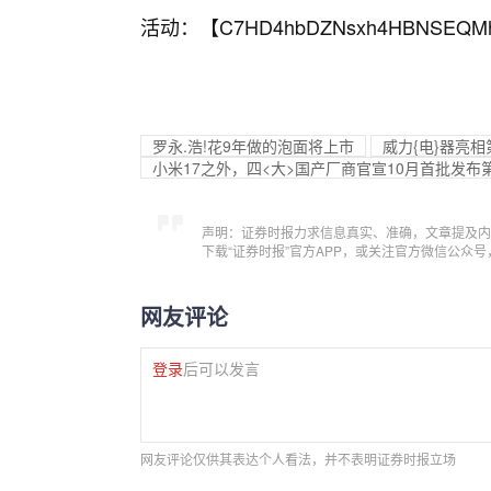
活动：【
C7HD4hbDZNsxh4HBNSEQM
罗永.浩!花9年做的泡面将上市
威力{电}器亮相
小米17之外，四<大>国产厂商官宣10月首批发布
声明：证券时报力求信息真实、准确，文章提及内
下载“证券时报”官方APP，或关注官方微信公众
网友评论
登录
后可以发言
网友评论仅供其表达个人看法，并不表明证券时报立场