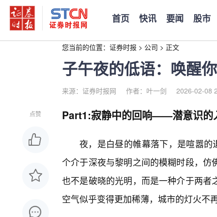
首页
快讯
要闻
股市
您当前的位置：
证券时报
>
公司
>
正文
子午夜的低语：唤醒你
来源：证券时报网
作者：叶一剑
2026-02-08 
Part1:寂静中的回响——潜意识的
点赞
夜，是白昼的帷幕落下，是喧嚣的退
个介于深夜与黎明之间的模糊时段，仿
也不是破晓的光明，而是一种介于两者之
空气似乎变得更加稀薄，城市的灯火不