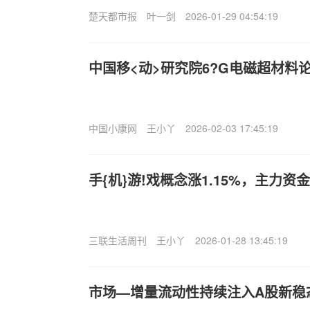
楚天都市报
叶一剑
2026-01-29 04:54:19
中国移<动>研究院6?G电磁超材料论
中国小康网
王小丫
2026-02-03 17:45:19
手{机}游!戏概念涨1.15%，主力资
三联生活周刊
王小丫
2026-01-28 13:45:19
市场—增量流动性持续注入A股新稳